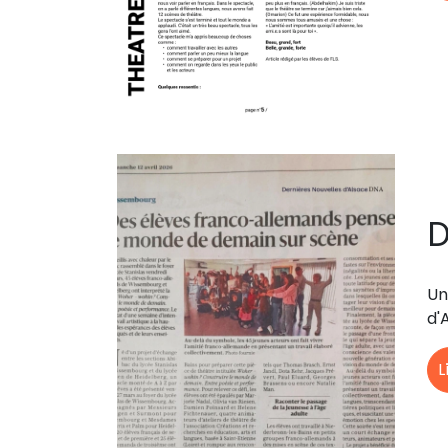
D
Un
d'
L