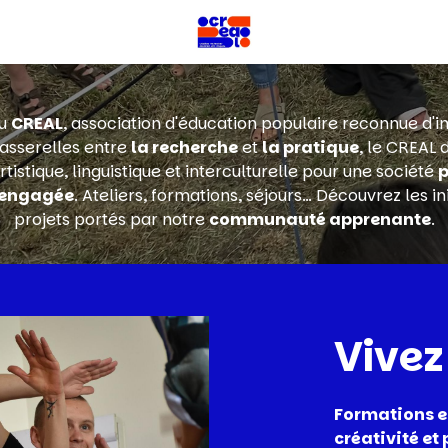
au
CREAL
, association d'éducation populaire reconnue d'in
asserelles entre
la recherche
et
la pratique
, le CREAL
istique, linguistique et interculturelle pour une société
p
t engagée
. Ateliers, formations, séjours… Découvrez les ini
projets portés par notre
communauté apprenante
.
Vivez
Formations e
créativité et 