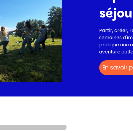
séjou
Partir, créer, 
semaines d'im
pratique une o
aventure colle
En savoir p