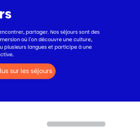
rs
rencontrer, partager. Nos séjours sont des
mersion où l'on découvre une culture,
u plusieurs langues et participe à une
ctive.
lus sur les séjours