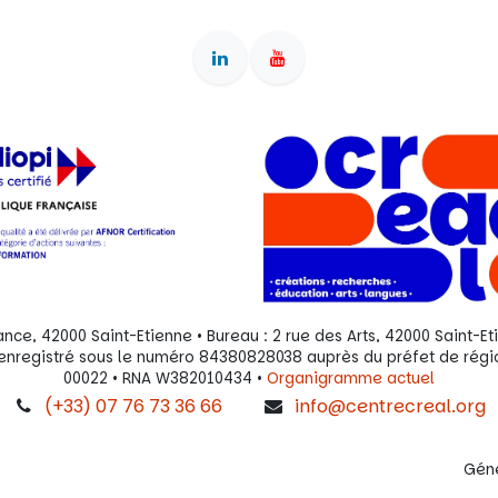
ance, 42000 Saint-Etienne • Bureau : 2 rue des Arts, 42000 Saint-Et
OF enregistré sous le numéro 84380828038 auprès du préfet de rég
00022 • RNA W382010434 •
Organigramme actuel
(+33) 07 76 73 36 66
info@centrecreal.org
Gén