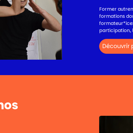
Former autre
formations do
formateur*ices
participation, 
Découvrir 
nos