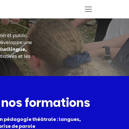
térêt public.
 développe une
lurilingue,
tiatives et les
 nos formations
n pédagogie théâtrale : langues,
prise de parole