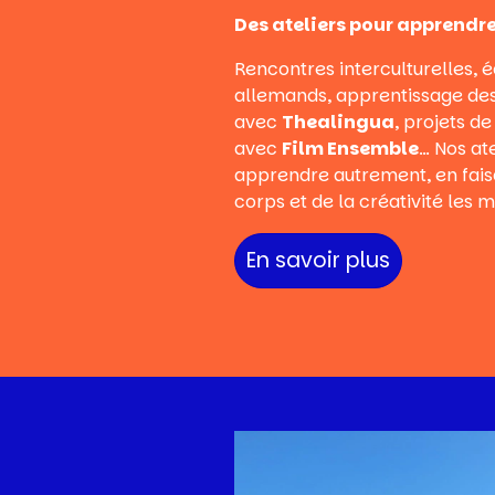
Des ateliers pour apprendre,
Rencontres interculturelles,
allemands, apprentissage des
avec
Thealingua
, projets d
avec
Film Ensemble
… Nos at
apprendre autrement, en faisa
corps et de la créativité les 
En savoir plus