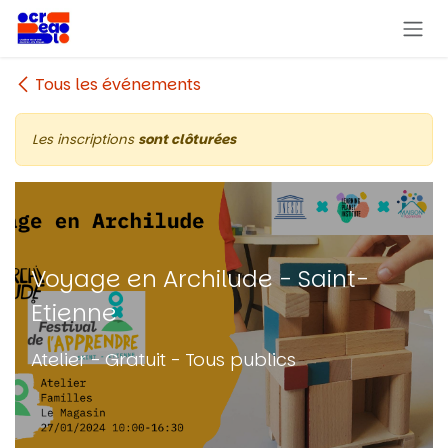
Se rendre au contenu
Tous les événements
Les inscriptions
sont clôturées
Voyage en Archilude - Saint-
Etienne
Atelier - Gratuit - Tous publics