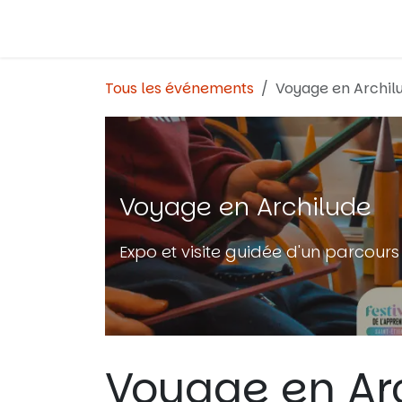
Se rendre au contenu
Tous les événements
Voyage en Archil
Voyage en Archilude
Expo et visite guidée d'un parcours 
Voyage en Ar