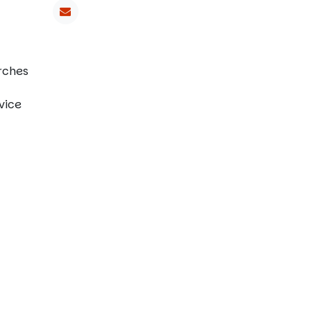
erches
vice