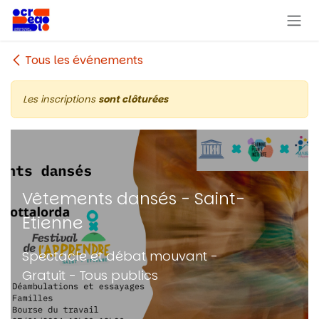
Se rendre au contenu
Tous les événements
Les inscriptions
sont clôturées
Vêtements dansés - Saint-
Etienne
Spectacle et débat mouvant -
Gratuit - Tous publics