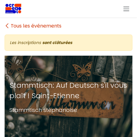
Se rendre au contenu
Tous les événements
Les inscriptions
sont clôturées
Stammtisch: Auf Deutsch s'il vous
plaît ! Saint-Etienne
Stammtisch stéphanoise