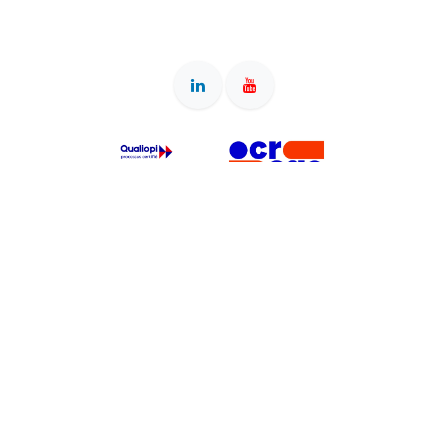
Siège & adresse postale : 40 rue de la Résistance, 42000
Saint-Etienne • Bureau : 2 rue des Arts, 42000 Saint-Etienne •
Association reconnue d'intérêt général (dons ouvrant droit à
déduction fiscale) • OF enregistré sous le numéro
84380828038 auprès du préfet de région Auvergne-Rhône-
Alpes • SIRET 897 540 712 00022 • RNA W382010434 •
Organigramme actuel
(+33) 07 76 73 36 66
info@centrecreal.org
Copyright © Centre CREAL