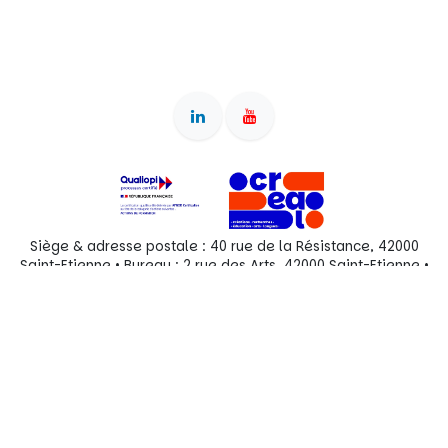
Siège & adresse postale : 40 rue de la Résistance, 42000
Saint-Etienne • Bureau : 2 rue des Arts, 42000 Saint-Etienne •
Association reconnue d'intérêt général (dons ouvrant droit à
déduction fiscale) • OF enregistré sous le numéro
84380828038 auprès du préfet de région Auvergne-Rhône-
Alpes • SIRET 897 540 712 00022 • RNA W382010434 •
Organigramme actuel
(+33) 07 76 73 36 66
info@centrecreal.org