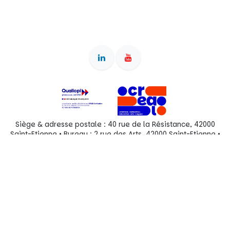
Siège & adresse postale : 40 rue de la Résistance, 42000
Saint-Etienne • Bureau : 2 rue des Arts, 42000 Saint-Etienne •
Association reconnue d'intérêt général (dons ouvrant droit à
déduction fiscale) • OF enregistré sous le numéro
84380828038 auprès du préfet de région Auvergne-Rhône-
Alpes • SIRET 897 540 712 00022 • RNA W382010434 •
Organigramme actuel
(+33) 07 76 73 36 66
info@centrecreal.org