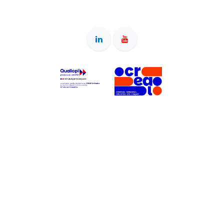
Siège & adresse postale : 40 rue de la Résistance, 42000
Saint-Etienne • Bureau : 2 rue des Arts, 42000 Saint-Etienne •
Association reconnue d'intérêt général (dons ouvrant droit à
déduction fiscale) • OF enregistré sous le numéro
84380828038 auprès du préfet de région Auvergne-Rhône-
Alpes • SIRET 897 540 712 00022 • RNA W382010434 •
Organigramme actuel
(+33) 07 76 73 36 66
info@centrecreal.org
Copyright © Centre CREAL