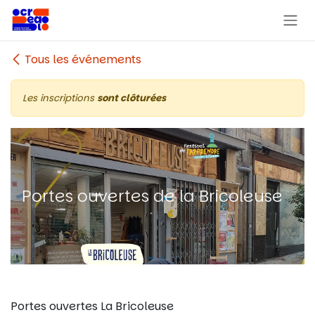
Se rendre au contenu
Tous les événements
Les inscriptions
sont clôturées
Portes ouvertes de la Bricoleuse
Portes ouvertes La Bricoleuse