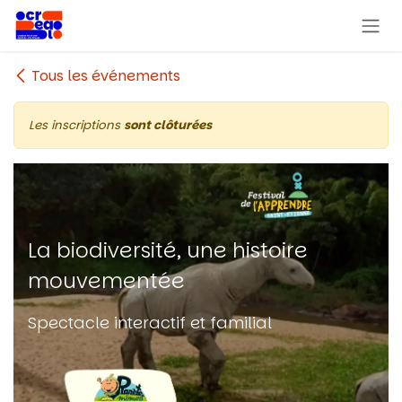
Se rendre au contenu
Tous les événements
Les inscriptions
sont clôturées
La biodiversité, une histoire
mouvementée
Spectacle interactif et familial