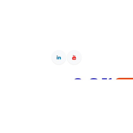
ance, 42000 Saint-Etienne • Bureau : 2 rue des Arts, 42000 Saint-Et