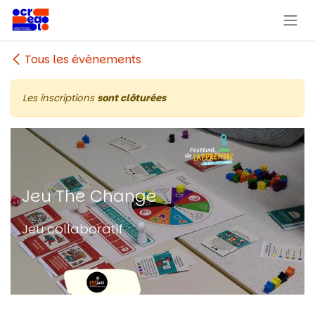
Se rendre au contenu
Tous les événements
Les inscriptions
sont clôturées
Jeu The Change
Jeu collaboratif