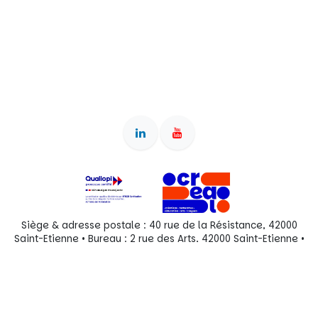
Siège & adresse postale : 40 rue de la Résistance, 42000
Saint-Etienne • Bureau : 2 rue des Arts, 42000 Saint-Etienne •
Association reconnue d'intérêt général (dons ouvrant droit à
déduction fiscale) • OF enregistré sous le numéro
84380828038 auprès du préfet de région Auvergne-Rhône-
Alpes • SIRET 897 540 712 00022 • RNA W382010434 •
Organigramme actuel