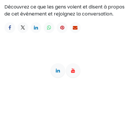
Découvrez ce que les gens voient et disent à propos
de cet événement et rejoignez la conversation.
Siège & adresse postale : 40 rue de la Résistance, 42000
Saint-Etienne • Bureau : 2 rue des Arts, 42000 Saint-Etienne •
Association reconnue d'intérêt général (dons ouvrant droit à
déduction fiscale) • OF enregistré sous le numéro
84380828038 auprès du préfet de région Auvergne-Rhône-