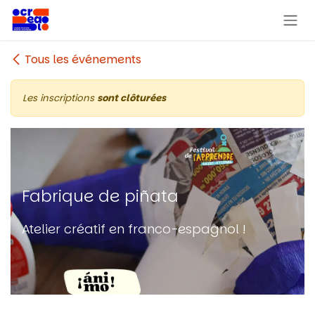
Se rendre au contenu
Tous les événements
Les inscriptions
sont clôturées
Fabrique de piñata
Atelier créatif en franco-espagnol !