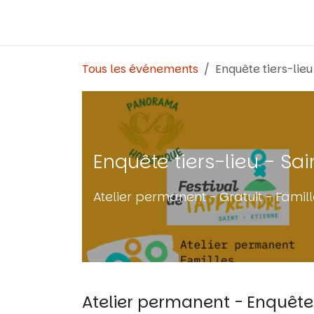
Se rendre au contenu
Tous les événements
Enquête tiers-lieu
Enquête tiers-lieu - Sa
Atelier permanent - Gratuit - Famil
Atelier permanent - Enquête 