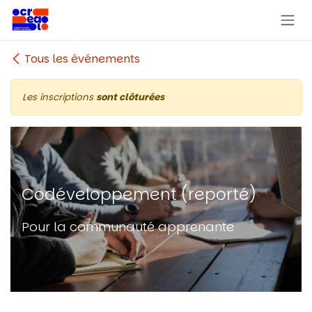
Se rendre au contenu
Tous les événements
Les inscriptions
sont clôturées
Codéveloppement (reporté)
Pour la communauté apprenante