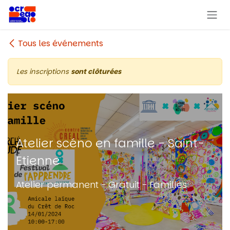
Se rendre au contenu
Tous les événements
Les inscriptions
sont clôturées
Atelier scéno en famille - Saint-
Etienne
Atelier permanent - Gratuit - Familles