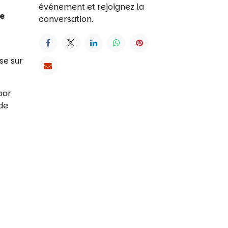
événement et rejoignez la
re
conversation.
ase sur
par
de