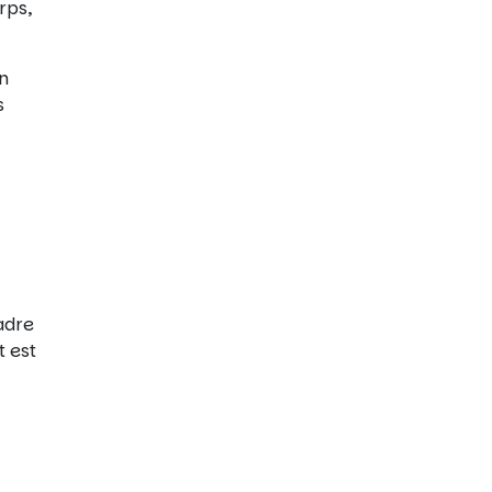
rps,
n
s
adre
t est